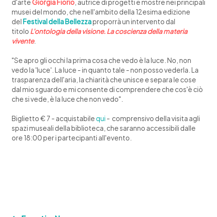
d'arte
Giorgia Fiorio
, autrice di progetti e mostre nei principali
musei del mondo, che nell'ambito della 12esima edizione
del
Festival della Bellezza
proporrà un intervento dal
titolo
L'ontologia della visione. La coscienza della materia
vivente
.
"Se apro gli occhi la prima cosa che vedo è la luce. No, non
vedo la 'luce'. La luce - in quanto tale - non posso vederla. La
trasparenza dell'aria, la chiarità che unisce e separa le cose
dal mio sguardo e mi consente di comprendere che cos'è ciò
che si vede, è la luce che non vedo".
Biglietto € 7 - acquistabile
qui
- comprensivo della visita agli
spazi museali della biblioteca, che saranno accessibili dalle
ore 18:00 per i partecipanti all'evento.