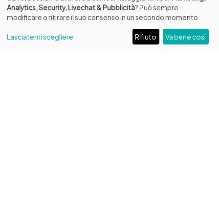
Analytics, Security, Livechat & Pubblicità
? Può sempre
modificare o ritirare il suo consenso in un secondo momento.
Lasciatemi scegliere
Rifiuto
Va bene così
INFO
Fondazione Biblioteca Capitolare di Verona ETS
Ingresso da Piazza Duomo, 13
C.F. 93287250232 – P.IVA 04684220231
Codice Univoco: W7YVJK9
Tel:
+39 045 596516
/
+39 331 594 6961
Email:
amministrazione@bibliotecacapitolare.it
PEC:
capitolare@legalmail.it
VISITATORI E SCUOLE
Percorso museale
da giovedì a martedì: 10:00 - 17:30