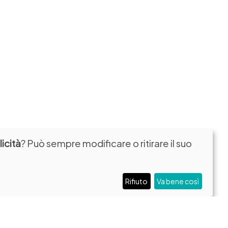
icità
? Può sempre modificare o ritirare il suo
Rifiuto
Va bene così