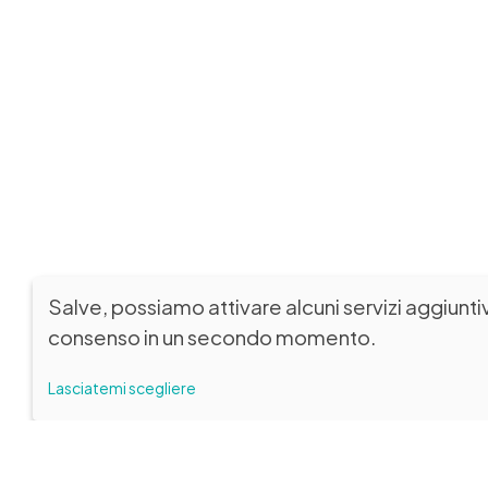
Salve, possiamo attivare alcuni servizi aggiunti
consenso in un secondo momento.
Lasciatemi scegliere
SEDE LEGALE
VISITATOR