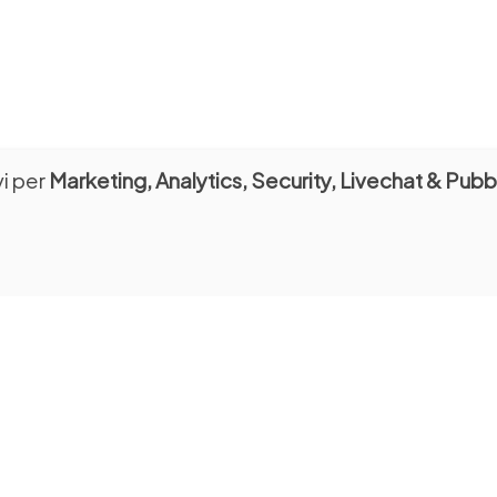
vi per
Marketing, Analytics, Security, Livechat & Pubbl
I E SCUOLE
STUDIOSI
museale
Sala Consultazione
a martedì: 10:00 - 17:30
dal lunedì al venerdì: 9:00 - 12:3
dattici per scuole
ione dal lunedì al venerdì