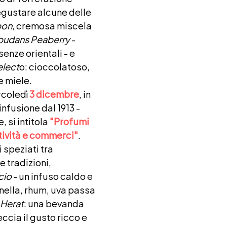
egustare alcune delle
bon
, cremosa miscela
budans Peaberry
-
enze orientali - e
lect
o: cioccolatoso,
e miele.
rcoledì
3 dicembre
, in
infusione dal 1913 -
si intitola
"Profumi
stività e commerci"
.
 speziati tra
e tradizioni,
cio
- un infuso caldo e
nella, rhum, uva passa
i Herat
: una bevanda
eccia il gusto ricco e