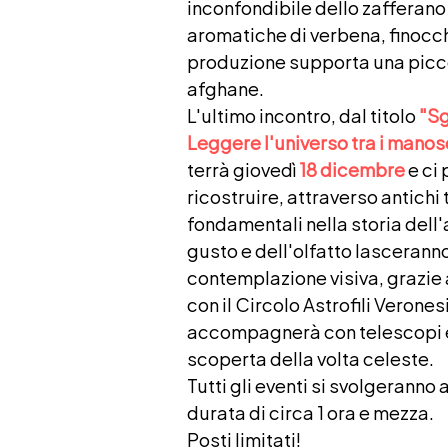
inconfondibile dello zafferano
aromatiche di verbena, finocchi
produzione supporta una picc
afghane.
L'ultimo incontro, dal titolo
"Sg
Leggere l'universo tra i manoscr
terrà giovedì
18 dicembre
e ci 
ricostruire, attraverso antichi
fondamentali nella storia dell'
gusto e dell'olfatto lasceranno 
contemplazione visiva, grazie 
con il Circolo Astrofili Veronesi
accompagnerà con telescopi e 
scoperta della volta celeste.
Tutti gli eventi si svolgeranno 
durata di circa 1 ora e mezza.
Posti limitati!