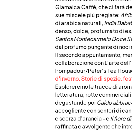
Giamaica Caffè, che ci farà d
sue miscele più pregiate:
Afri
di arabica naturali,
India Baba
denso, dolce, profumato di ess
Santos Montecarmelo Doce Se
dal profumo pungente di noci 
Il secondo appuntamento, me
collaborazione con L'arte dell'
Pompadour/Peter's Tea House, 
d'inverno. Storie di spezie, fe
Esploreremo le tracce di aromi
letteratura, rotte commerciali 
degustando poi
Caldo abbrac
accogliente con sentori di can
e scorza d'arancia - e
Il fiore d
raffinata e avvolgente che intr