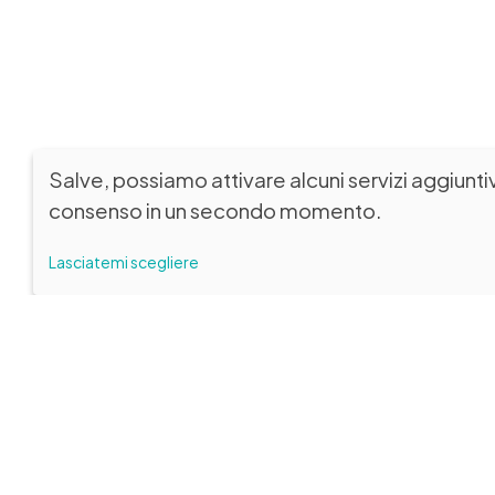
Salve, possiamo attivare alcuni servizi aggiunti
consenso in un secondo momento.
Lasciatemi scegliere
SEDE LEGALE
VISITATOR
Fondazione Biblioteca Capitolare di
Percorso 
Verona ETS
da giovedì 
Percorsi di
su prenotaz