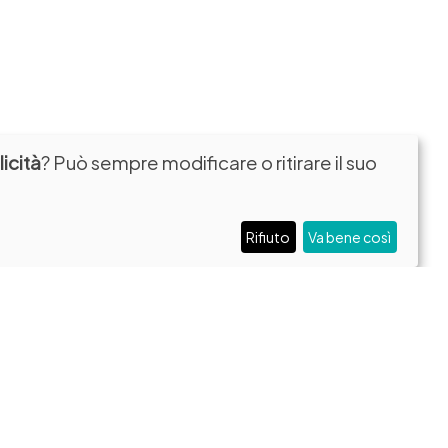
icità
? Può sempre modificare o ritirare il suo
Rifiuto
Va bene così
Contatti
0
Privacy e Cookie Policy
Newsletter