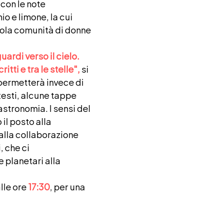
 con le note
o e limone, la cui
ola comunità di donne
uardi verso il cielo.
itti e tra le stelle",
si
permetterà invece di
 testi, alcune tappe
astronomia. I sensi del
il posto alla
alla collaborazione
, che ci
planetari alla
alle ore
17:30
, per una