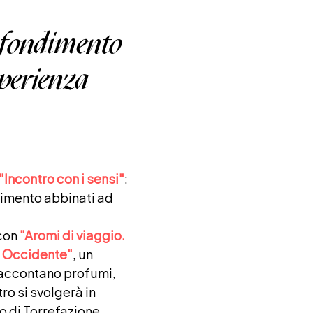
ofondimento
sperienza
"Incontro con i sensi"
:
ndimento abbinati ad
con
"Aromi di viaggio.
 e Occidente"
, un
i raccontano profumi,
tro si svolgerà in
o di Torrefazione