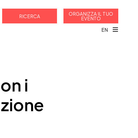
ORGANIZZA IL TUO
RICERCA
EVENTO
EN
on i
izione