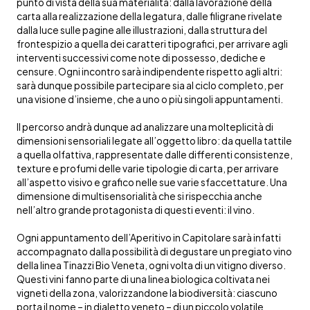
punto di vista della sua materialità: dalla lavorazione della
carta alla realizzazione della legatura, dalle filigrane rivelate
dalla luce sulle pagine alle illustrazioni, dalla struttura del
frontespizio a quella dei caratteri tipografici, per arrivare agli
interventi successivi come note di possesso, dediche e
censure. Ogni incontro sarà indipendente rispetto agli altri:
sarà dunque possibile partecipare sia al ciclo completo, per
una visione d’insieme, che a uno o più singoli appuntamenti.
Il percorso andrà dunque ad analizzare una molteplicità di
dimensioni sensoriali legate all’oggetto libro: da quella tattile
a quella olfattiva, rappresentate dalle differenti consistenze,
texture e profumi delle varie tipologie di carta, per arrivare
all’aspetto visivo e grafico nelle sue varie sfaccettature. Una
dimensione di multisensorialità che si rispecchia anche
nell’altro grande protagonista di questi eventi: il vino.
Ogni appuntamento dell’Aperitivo in Capitolare sarà infatti
accompagnato dalla possibilità di degustare un pregiato vino
della linea Tinazzi Bio Veneta, ogni volta di un vitigno diverso.
Questi vini fanno parte di una linea biologica coltivata nei
vigneti della zona, valorizzandone la biodiversità: ciascuno
porta il nome – in dialetto veneto – di un piccolo volatile