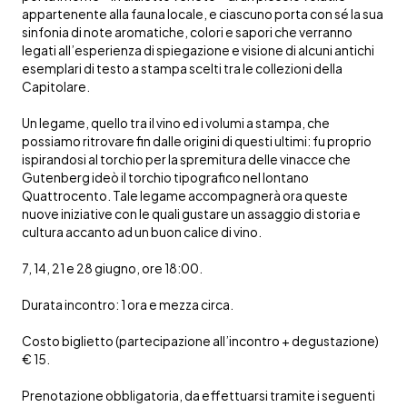
appartenente alla fauna locale, e ciascuno porta con sé la sua
sinfonia di note aromatiche, colori e sapori che verranno
legati all’esperienza di spiegazione e visione di alcuni antichi
esemplari di testo a stampa scelti tra le collezioni della
Capitolare.
Un legame, quello tra il vino ed i volumi a stampa, che
possiamo ritrovare fin dalle origini di questi ultimi: fu proprio
ispirandosi al torchio per la spremitura delle vinacce che
Gutenberg ideò il torchio tipografico nel lontano
Quattrocento. Tale legame accompagnerà ora queste
nuove iniziative con le quali gustare un assaggio di storia e
cultura accanto ad un buon calice di vino.
7, 14, 21 e 28 giugno, ore 18:00.
Durata incontro: 1 ora e mezza circa.
Costo biglietto (partecipazione all’incontro + degustazione)
€ 15.
Prenotazione obbligatoria, da effettuarsi tramite i seguenti