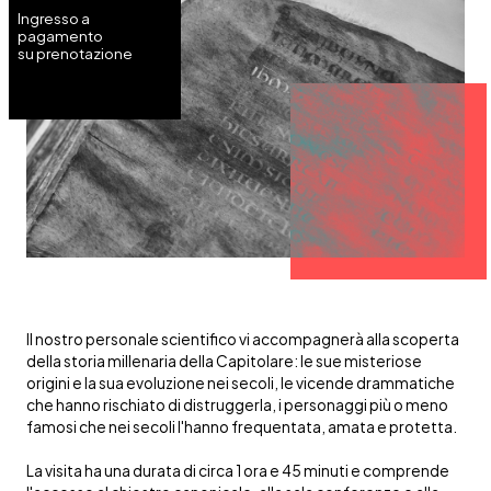
Ingresso a
pagamento
su prenotazione
Il nostro personale scientifico vi accompagnerà alla scoperta
della storia millenaria della Capitolare: le sue misteriose
origini e la sua evoluzione nei secoli, le vicende drammatiche
che hanno rischiato di distruggerla, i personaggi più o meno
famosi che nei secoli l'hanno frequentata, amata e protetta.
La visita ha una durata di circa 1 ora e 45 minuti e comprende