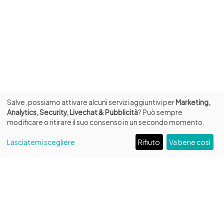
Salve, possiamo attivare alcuni servizi aggiuntivi per
Marketing,
Analytics, Security, Livechat & Pubblicità
? Può sempre
modificare o ritirare il suo consenso in un secondo momento.
Lasciatemi scegliere
Rifiuto
Va bene così
INFO
Fondazione Biblioteca Capitolare di Verona ETS
Ingresso da Piazza Duomo, 13