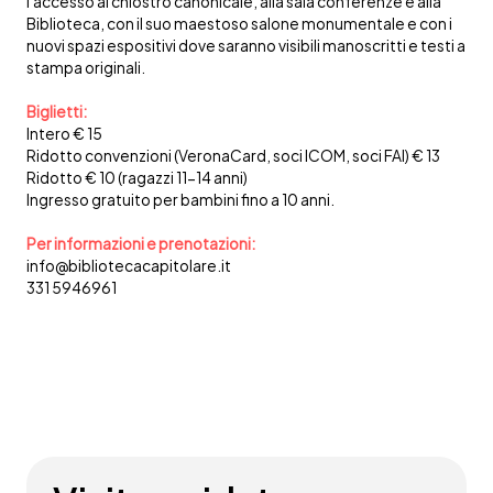
l'accesso al chiostro canonicale, alla sala conferenze e alla
Biblioteca, con il suo maestoso salone monumentale e con i
nuovi spazi espositivi dove saranno visibili manoscritti e testi a
stampa originali.
Biglietti:
Intero € 15
Ridotto convenzioni (VeronaCard, soci ICOM, soci FAI) € 13
Ridotto € 10 (ragazzi 11-14 anni)
Ingresso gratuito per bambini fino a 10 anni.
Per informazioni e prenotazioni:
info@bibliotecacapitolare.it
331 5946961