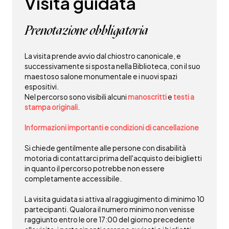
Visita guidata
Prenotazione obbligatoria
La visita prende avvio dal chiostro canonicale, e
successivamente si sposta nella Biblioteca, con il suo
maestoso salone monumentale e i nuovi spazi
espositivi.
Nel percorso sono visibili alcuni
manoscritti
e
testi a
stampa originali
.
Informazioni importanti e condizioni di cancellazione
Si chiede gentilmente alle persone con disabilità
motoria di contattarci prima dell'acquisto dei biglietti
in quanto il percorso potrebbe non essere
completamente accessibile.
La visita guidata si attiva al raggiugimento di minimo 10
partecipanti. Qualora il numero minimo non venisse
raggiunto entro le ore 17:00 del giorno precedente