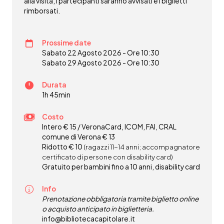
alla visita, i partecipanti saranno avvisati e i biglietti
rimborsati.
Prossime date
Sabato 22 Agosto 2026 - Ore 10:30
Sabato 29 Agosto 2026 - Ore 10:30
Durata
1h 45min
Costo
Intero € 15 / VeronaCard, ICOM, FAI, CRAL
comune di Verona € 13
Ridotto € 10
(ragazzi 11-14 anni; accompagnatore
certificato di persone con disability card)
Gratuito per bambini fino a 10 anni, disability card
Info
Prenotazione obbligatoria
tramite biglietto online
o acquisto anticipato in biglietteria.
info@bibliotecacapitolare.it