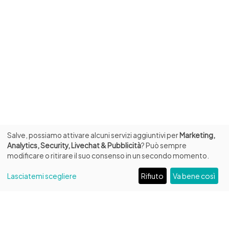
Salve, possiamo attivare alcuni servizi aggiuntivi per
Marketing,
Analytics, Security, Livechat & Pubblicità
? Può sempre
modificare o ritirare il suo consenso in un secondo momento.
Lasciatemi scegliere
Rifiuto
Va bene così
INFO