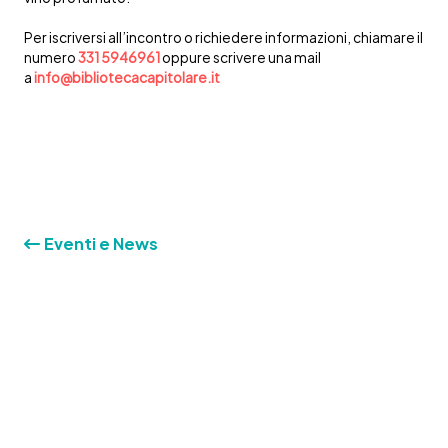
Per iscriversi all’incontro o richiedere informazioni, chiamare il
numero
331 5946961
oppure scrivere una mail
a
info@bibliotecacapitolare.it
Eventi e News