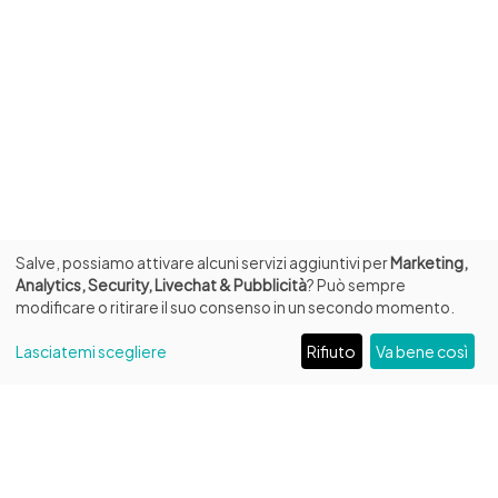
Salve, possiamo attivare alcuni servizi aggiuntivi per
Marketing,
Analytics, Security, Livechat & Pubblicità
? Può sempre
modificare o ritirare il suo consenso in un secondo momento.
Lasciatemi scegliere
Rifiuto
Va bene così
INFO
Fondazione Biblioteca Capitolare di Verona ETS