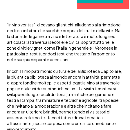
“In vino veritas”, dicevano gli antichi, alludendo alla rimozione
dei freni inibitori che sarebbe propria del frutto della vite. Ma
la storia del legame tra vino e letteratura è molto lunga ed
articolata: attraversa i secoli e le civiltà, soprattutto nelle
zone di viti e vigneti come l’Italia in generale e il Veronese in
particolare, restituendoci testi che trattano l’argomento
nelle sue più disparate accezioni.
Il ricchissimo patrimonio culturale della Biblioteca Capitolare,
la più antica biblioteca al mondo ancora in attività, permette
di approfondire molteplici aspetti legati al vino attraverso le
pagine di alcuni dei suoi antichi volumi. La visita tematica si
svilupperà lungo secoli di storia, tra antiche pergamene e
testi a stampa, tra miniature e tecniche agricole, tra poesie
che invitano alla moderazione e altre che incitano a fare
ancora un ulteriore brindisi, permettendo ai visitatori di
assaporare le molte sfaccettature di una tematica
affascinante, ricca e corposa come un calice di inebriante
vino profumato.