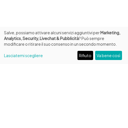
Salve, possiamo attivare alcuni servizi aggiuntivi per
Marketing,
Analytics, Security, Livechat & Pubblicità
? Può sempre
modificare o ritirare il suo consenso in un secondo momento.
Lasciatemi scegliere
Rifiuto
Va bene così
INFO
Fondazione Biblioteca Capitolare di Verona ETS
Ingresso da Piazza Duomo, 13
C.F. 93287250232 – P.IVA 04684220231
Codice Univoco: W7YVJK9
Tel:
+39 045 596516
/
+39 331 594 6961
Email:
amministrazione@bibliotecacapitolare.it
PEC:
capitolare@legalmail.it