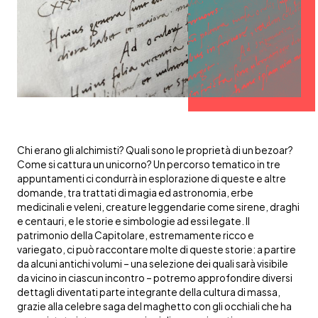
Chi erano gli alchimisti? Quali sono le proprietà di un bezoar?
Come si cattura un unicorno? Un percorso tematico in tre
appuntamenti ci condurrà in esplorazione di queste e altre
domande, tra trattati di magia ed astronomia, erbe
medicinali e veleni, creature leggendarie come sirene, draghi
e centauri, e le storie e simbologie ad essi legate. Il
patrimonio della Capitolare, estremamente ricco e
variegato, ci può raccontare molte di queste storie: a partire
da alcuni antichi volumi – una selezione dei quali sarà visibile
da vicino in ciascun incontro – potremo approfondire diversi
dettagli diventati parte integrante della cultura di massa,
grazie alla celebre saga del maghetto con gli occhiali che ha