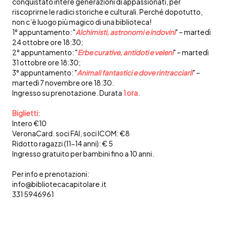
conquistato intere generazioni di appassionati, per
riscoprirne le radici storiche e culturali. Perché dopotutto,
non c’è luogo più magico di una biblioteca!
1° appuntamento: "
Alchimisti, astronomi e indovini
" – martedì
24 ottobre ore 18:30;
2° appuntamento: "
Erbe curative, antidoti e veleni
" – martedì
31 ottobre ore 18:30;
3° appuntamento: "
Animali fantastici e dove rintracciarli
" –
martedì 7 novembre ore 18:30.
Ingresso su prenotazione. Durata
1 ora
.
Biglietti
:
Intero €10
VeronaCard. soci FAI, soci ICOM: €8
Ridotto ragazzi (11-14 anni): € 5
Ingresso gratuito per bambini fino a 10 anni.
Per info e prenotazioni:
info@bibliotecacapitolare.it
331 5946961