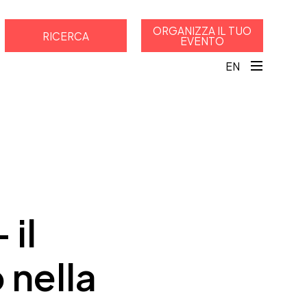
ORGANIZZA IL TUO
RICERCA
EVENTO
EN
 il
 nella