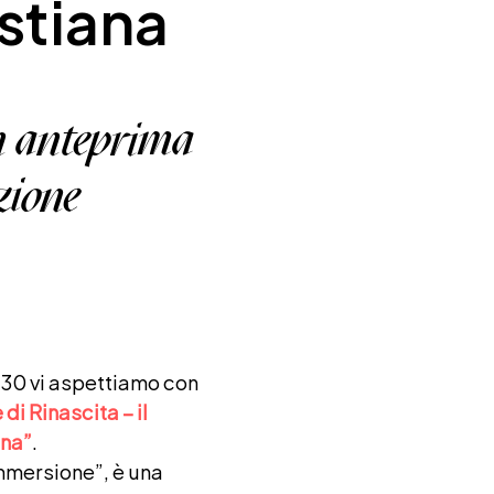
istiana
in anteprima
zione
:30 vi aspettiamo con
di Rinascita – il
ana”
.
immersione”, è una