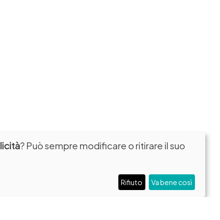
icità
? Può sempre modificare o ritirare il suo
Rifiuto
Va bene così