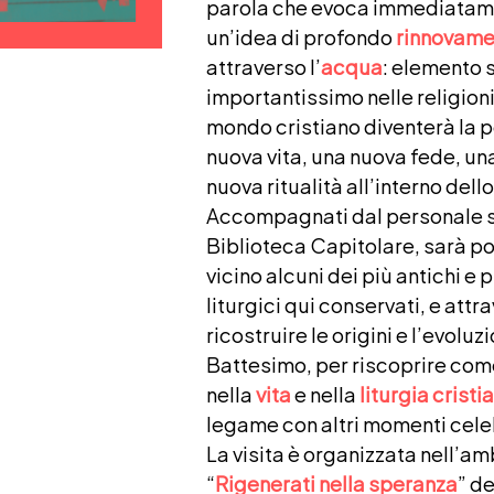
parola che evoca immediatamen
un’idea di profondo
rinnovame
attraverso l’
acqua
: elemento 
importantissimo nelle religioni
mondo cristiano diventerà la p
nuova vita, una nuova fede, u
nuova ritualità all’interno dell
Accompagnati dal personale sc
Biblioteca Capitolare, sarà p
vicino alcuni dei più antichi e p
liturgici qui conservati, e attr
ricostruire le origini e l’evoluzi
Battesimo, per riscoprire come
nella
vita
e nella
liturgia cristi
legame con altri momenti celeb
La visita è organizzata nell’amb
“
Rigenerati nella speranza
” d