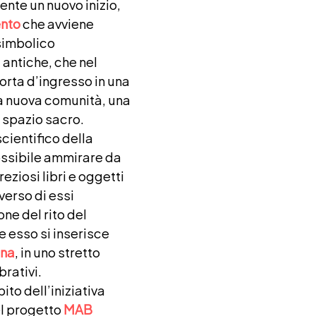
te un nuovo inizio,
nto
che avviene
simbolico
 antiche, che nel
orta d’ingresso in una
na nuova comunità, una
o spazio sacro.
ientifico della
ossibile ammirare da
reziosi libri e oggetti
averso di essi
one del rito del
 esso si inserisce
ana
, in uno stretto
rativi.
ito dell’iniziativa
el progetto
MAB