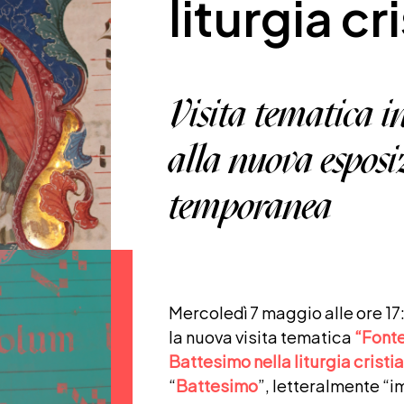
liturgia cr
Visita tematica 
alla nuova esposi
temporanea
Mercoledì 7 maggio alle ore 17
la nuova visita tematica
“Fonte 
Battesimo nella liturgia cristi
“
Battesimo
”, letteralmente “